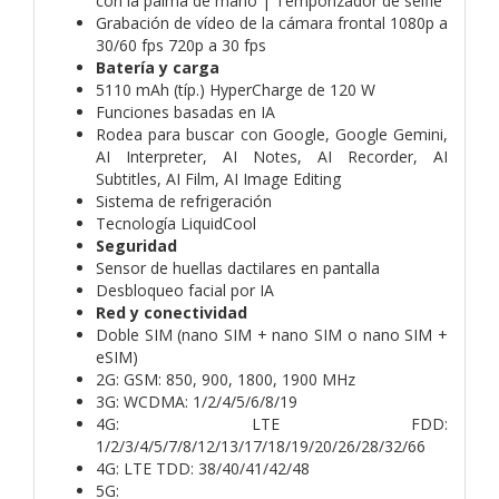
con la palma de mano | Temporizador de selfie
Grabación de vídeo de la cámara frontal 1080p a
30/60 fps 720p a 30 fps
Batería y carga
5110 mAh (típ.) HyperCharge de 120 W
Funciones basadas en IA
Rodea para buscar con Google, Google Gemini,
AI Interpreter, AI Notes, AI Recorder, AI
Subtitles, AI Film, AI Image Editing
Sistema de refrigeración
Tecnología LiquidCool
Seguridad
Sensor de huellas dactilares en pantalla
Desbloqueo facial por IA
Red y conectividad
Doble SIM (nano SIM + nano SIM o nano SIM +
eSIM)
2G: GSM: 850, 900, 1800, 1900 MHz
3G: WCDMA: 1/2/4/5/6/8/19
4G: LTE FDD:
1/2/3/4/5/7/8/12/13/17/18/19/20/26/28/32/66
4G: LTE TDD: 38/40/41/42/48
5G: