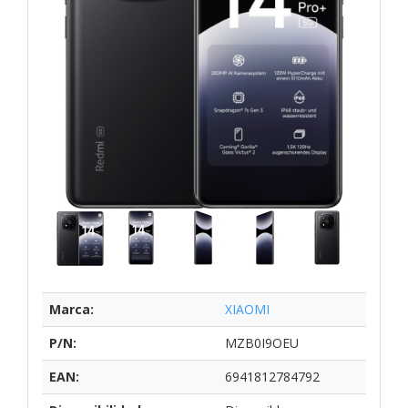
Marca:
XIAOMI
P/N:
MZB0I9OEU
EAN:
6941812784792