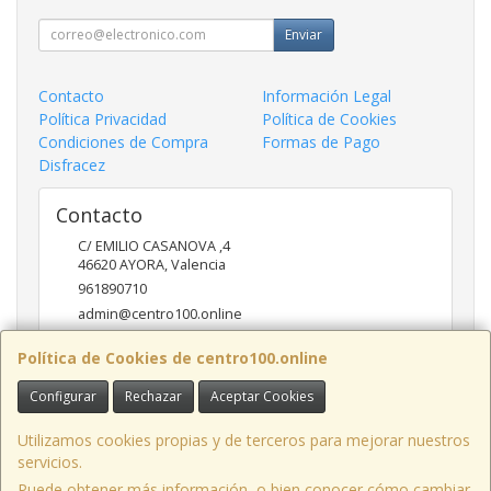
Enviar
Contacto
Información Legal
Política Privacidad
Política de Cookies
Condiciones de Compra
Formas de Pago
Disfracez
Contacto
C/ EMILIO CASANOVA ,4
46620
AYORA
,
Valencia
961890710
admin@centro100.online
Política de Cookies de centro100.online
Horario
Configurar
Rechazar
Aceptar Cookies
LUNES A VIERNES 9'30 - 14'00 / 17'00 - 20 '30 SABADOS 9'30
- 14'00
Utilizamos cookies propias y de terceros para mejorar nuestros
servicios.
Puede obtener más información, o bien conocer cómo cambiar