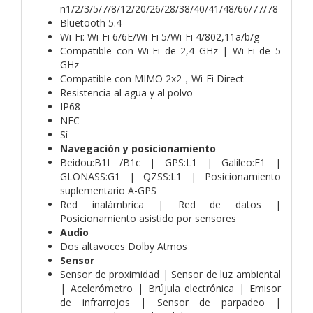
n1/2/3/5/7/8/12/20/26/28/38/40/41/48/66/77/78
Bluetooth 5.4
Wi-Fi: Wi-Fi 6/6E/Wi-Fi 5/Wi-Fi 4/802,11a/b/g
Compatible con Wi-Fi de 2,4 GHz | Wi-Fi de 5
GHz
Compatible con MIMO 2x2，Wi-Fi Direct
Resistencia al agua y al polvo
IP68
NFC
Sí
Navegación y posicionamiento
Beidou:B1I /B1c | GPS:L1 | Galileo:E1 |
GLONASS:G1 | QZSS:L1 | Posicionamiento
suplementario A-GPS
Red inalámbrica | Red de datos |
Posicionamiento asistido por sensores
Audio
Dos altavoces Dolby Atmos
Sensor
Sensor de proximidad | Sensor de luz ambiental
| Acelerómetro | Brújula electrónica | Emisor
de infrarrojos | Sensor de parpadeo |