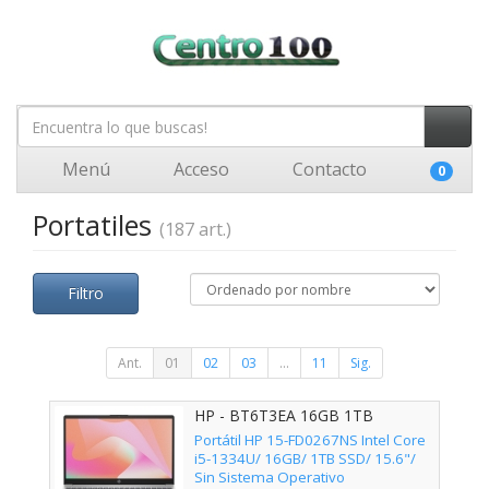
Menú
Acceso
Contacto
0
Portatiles
(187 art.)
Filtro
Ant.
01
02
03
...
11
Sig.
HP - BT6T3EA 16GB 1TB
Portátil HP 15-FD0267NS Intel Core
i5-1334U/ 16GB/ 1TB SSD/ 15.6"/
Sin Sistema Operativo