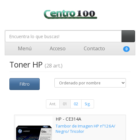
Menú
Acceso
Contacto
0
Toner HP
(28 art.)
Filtro
Ant.
01
02
Sig.
HP - CE314A
Tambor de Imagen HP nº126A/
Negro/ Tricolor