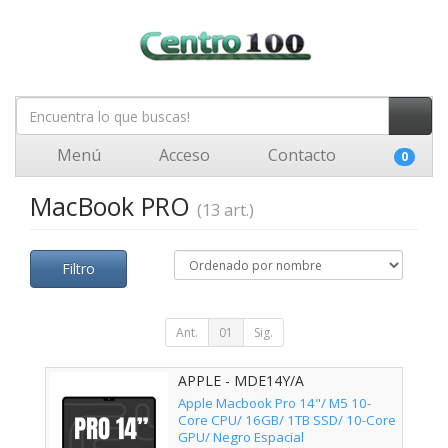
Menú
Acceso
Contacto
0
MacBook PRO
(13 art.)
Filtro
Ant.
01
Sig.
APPLE - MDE14Y/A
Apple Macbook Pro 14"/ M5 10-
Core CPU/ 16GB/ 1TB SSD/ 10-Core
GPU/ Negro Espacial