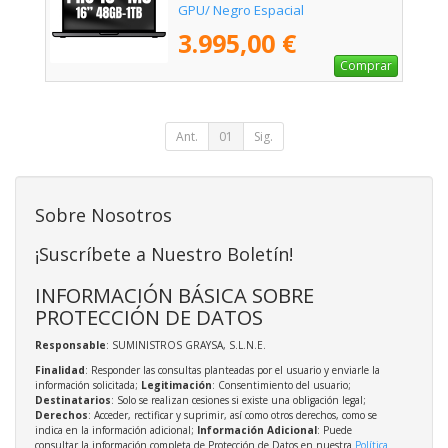
GPU/ Negro Espacial
3.995,00 €
Comprar
Ant.
01
Sig.
Sobre Nosotros
¡Suscríbete a Nuestro Boletín!
INFORMACIÓN BÁSICA SOBRE
PROTECCIÓN DE DATOS
Responsable
: SUMINISTROS GRAYSA, S.L.N.E.
Finalidad
: Responder las consultas planteadas por el usuario y enviarle la
información solicitada;
Legitimación
: Consentimiento del usuario;
Destinatarios
: Solo se realizan cesiones si existe una obligación legal;
Derechos
: Acceder, rectificar y suprimir, así como otros derechos, como se
indica en la información adicional;
Información Adicional
: Puede
consultar la información completa de Protección de Datos en nuestra
Política