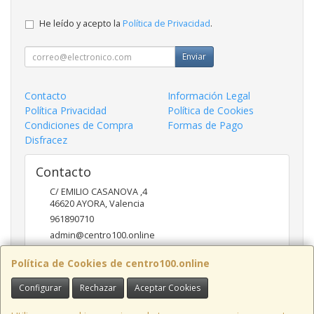
He leído y acepto la
Política de Privacidad
.
Enviar
Contacto
Información Legal
Política Privacidad
Política de Cookies
Condiciones de Compra
Formas de Pago
Disfracez
Contacto
C/ EMILIO CASANOVA ,4
46620
AYORA
,
Valencia
961890710
admin@centro100.online
Política de Cookies de centro100.online
Horario
Configurar
Rechazar
Aceptar Cookies
LUNES A VIERNES 9'30 - 14'00 / 17'00 - 20 '30 SABADOS 9'30
- 14'00