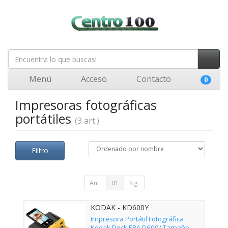
Menú
Acceso
Contacto
0
Impresoras fotográficas
portátiles
(3 art.)
Filtro
Ant.
01
Sig.
KODAK - KD600Y
Impresora Portátil Fotográfica
Kodak Dock ERA D600/ Tamaño