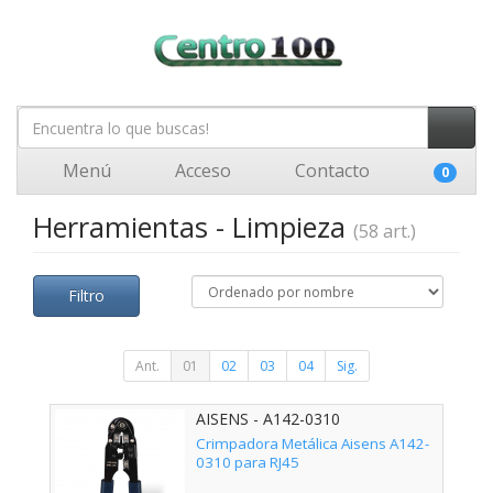
Menú
Acceso
Contacto
0
Herramientas - Limpieza
(58 art.)
Filtro
Ant.
01
02
03
04
Sig.
AISENS - A142-0310
Crimpadora Metálica Aisens A142-
0310 para RJ45