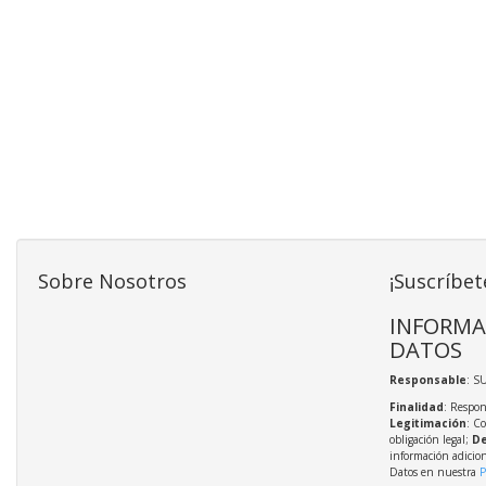
Sobre Nosotros
¡Suscríbet
INFORMA
DATOS
Responsable
: S
Finalidad
: Respon
Legitimación
: C
obligación legal;
De
información adicio
Datos en nuestra
P