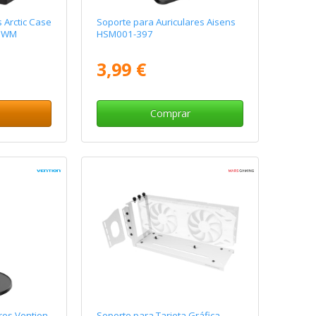
 Arctic Case
Soporte para Auriculares Aisens
 PWM
HSM001-397
3,99 €
Comprar
res Vention
Soporte para Tarjeta Gráfica