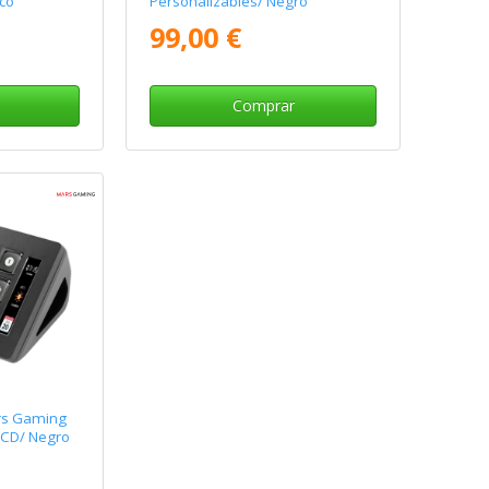
co
Personalizables/ Negro
99,00 €
Comprar
rs Gaming
LCD/ Negro