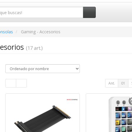
onsolas
Gaming - Accesorios
esorios
(17 art.)
Ant.
01