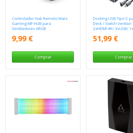
Controlador Hub Remoto Mars
Docking USB Tipo-C p
Gaming MF-HUB para
Deck / Switch Vention
Ventiladores ARGB
2xHDMI 4K/ 3xUSB/ 1x
C/ 1xUSB Tipo-C PD/ 1
9,99 €
51,99 €
1xLector Tarjetas/ Gri
Comprar
Comprar