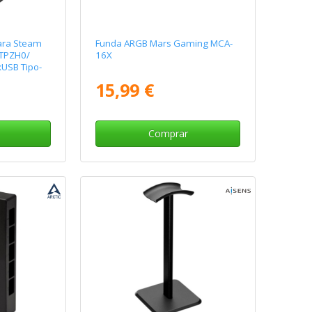
ara Steam
Funda ARGB Mars Gaming MCA-
 TPZH0/
16X
USB Tipo-
xRJ45/
15,99 €
s
Comprar