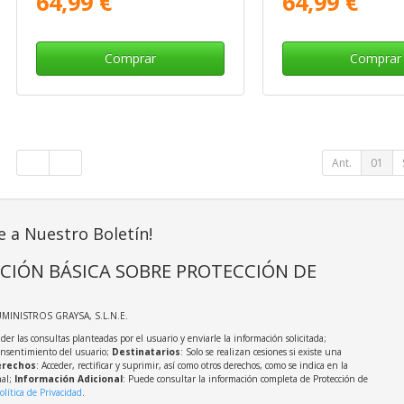
64,99 €
64,99 €
Comprar
Comprar
Ant.
01
e a Nuestro Boletín!
CIÓN BÁSICA SOBRE PROTECCIÓN DE
UMINISTROS GRAYSA, S.L.N.E.
der las consultas planteadas por el usuario y enviarle la información solicitada;
onsentimiento del usuario;
Destinatarios
: Solo se realizan cesiones si existe una
rechos
: Acceder, rectificar y suprimir, así como otros derechos, como se indica en la
nal;
Información Adicional
: Puede consultar la información completa de Protección de
olítica de Privacidad
.