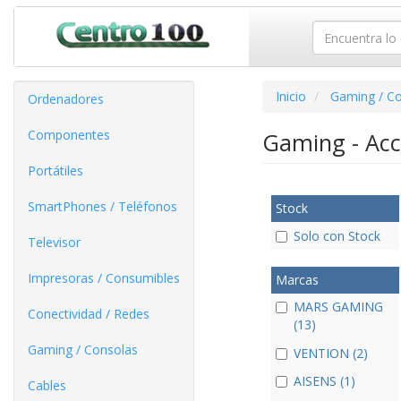
Inicio
Gaming / C
Ordenadores
Componentes
Gaming - Acc
Portátiles
SmartPhones / Teléfonos
Stock
Solo con Stock
Televisor
Impresoras / Consumibles
Marcas
MARS GAMING
Conectividad / Redes
(13)
Gaming / Consolas
VENTION (2)
AISENS (1)
Cables