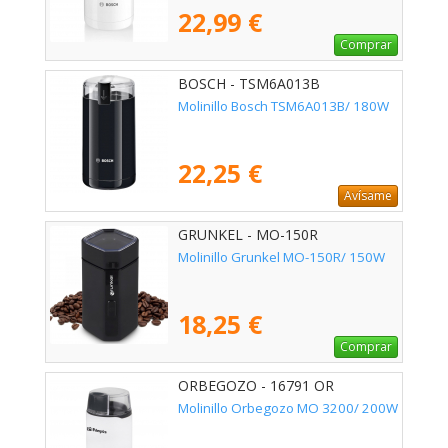
22,99 €
Comprar
BOSCH - TSM6A013B
Molinillo Bosch TSM6A013B/ 180W
22,25 €
Avísame
GRUNKEL - MO-150R
Molinillo Grunkel MO-150R/ 150W
18,25 €
Comprar
ORBEGOZO - 16791 OR
Molinillo Orbegozo MO 3200/ 200W