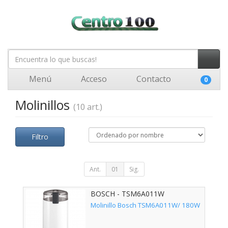
Menú
Acceso
Contacto
0
Molinillos
(10 art.)
Filtro
Ant.
01
Sig.
BOSCH - TSM6A011W
Molinillo Bosch TSM6A011W/ 180W