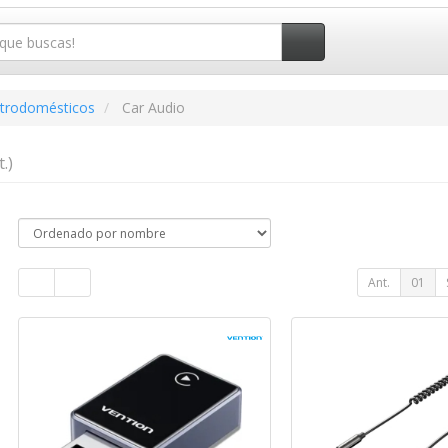
ctrodomésticos
Car Audio
t.)
Ant.
01