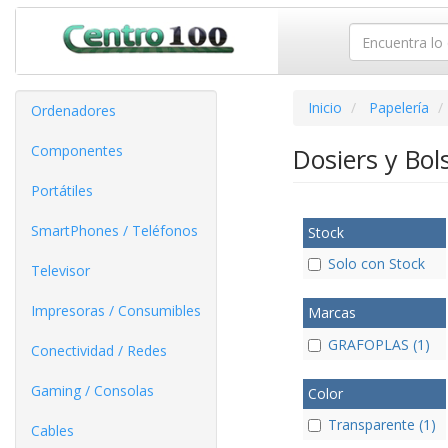
Inicio
Papelería
Ordenadores
Componentes
Dosiers y Bo
Portátiles
SmartPhones / Teléfonos
Stock
Solo con Stock
Televisor
Impresoras / Consumibles
Marcas
GRAFOPLAS (1)
Conectividad / Redes
Gaming / Consolas
Color
Transparente (1)
Cables