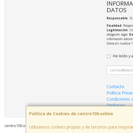
INFORMA
DATOS
Responsable
: S
Finalidad
: Respon
Legitimación
: C
obligación legal;
De
información adicio
Datos en nuestra
P
He leído y 
Contacto
Política Priva
Condiciones 
Disfracez
Política de Cookies de centro100.online
centro100.online © 2026
Utilizamos cookies propias y de terceros para mejorar