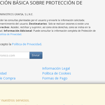
CIÓN BÁSICA SOBRE PROTECCIÓN DE
UMINISTROS GRAYSA, S.L.N.E.
der las consultas planteadas por el usuario y enviarle la información solicitada;
onsentimiento del usuario;
Destinatarios
: Solo se realizan cesiones si existe una
rechos
: Acceder, rectificar y suprimir, así como otros derechos, como se indica en la
nal;
Información Adicional
: Puede consultar la información completa de Protección de
olítica de Privacidad
.
acepto la
Política de Privacidad
.
Enviar
Información Legal
cidad
Política de Cookies
de Compra
Formas de Pago
 nuestros servicios.