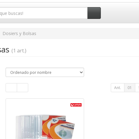
Dosiers y Bolsas
lsas
(1 art.)
Ant.
01