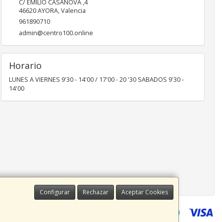
C/ EMILIO CASANOVA ,4
46620
AYORA
,
Valencia
961890710
admin@centro100.online
Horario
LUNES A VIERNES 9'30 - 14'00 / 17'00 - 20 '30 SABADOS 9'30 -
14'00
Configurar
Rechazar
Aceptar Cookies