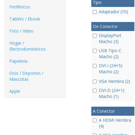
Tipo
Periféricos
Adaptador (10)
Tablets / Ebook
De Conector
Foto / Video
DisplayPort
Macho (3)
Hogar /
Electrodomésticos
USB Tipo-C
Macho (2)
Papelería
DVI-I (24+5)
Macho (2)
Ocio / Deportes /
Mascotas
VGA Hembra (2)
DVI-D (24+1)
Apple
Macho (1)
A Conector
A HDMI Hembra
(4)