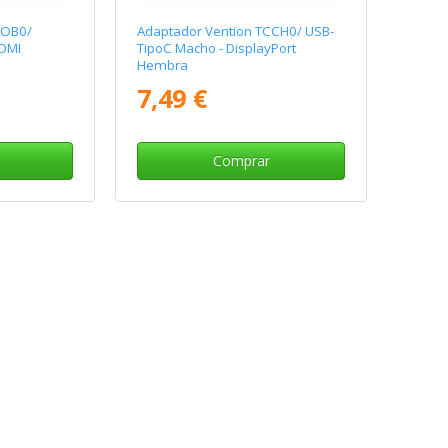
BOB0/
Adaptador Vention TCCH0/ USB-
HDMI
TipoC Macho - DisplayPort
Hembra
7,49 €
Comprar