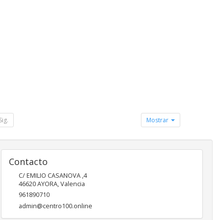
Sig.
Mostrar
Contacto
C/ EMILIO CASANOVA ,4
46620
AYORA
,
Valencia
961890710
admin@centro100.online