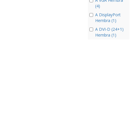
A VGA Hembra
(4)
A DisplayPort
Hembra (1)
A DVI-D (24+1)
Hembra (1)