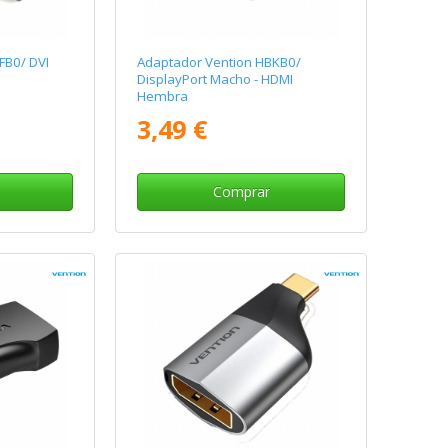
FB0/ DVI
Adaptador Vention HBKB0/
DisplayPort Macho - HDMI
Hembra
3,49 €
Comprar