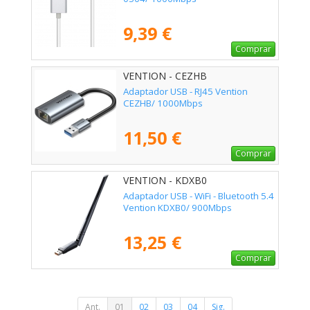
9,39 €
Comprar
VENTION - CEZHB
Adaptador USB - RJ45 Vention
CEZHB/ 1000Mbps
11,50 €
Comprar
VENTION - KDXB0
Adaptador USB - WiFi - Bluetooth 5.4
Vention KDXB0/ 900Mbps
13,25 €
Comprar
Ant.
01
02
03
04
Sig.