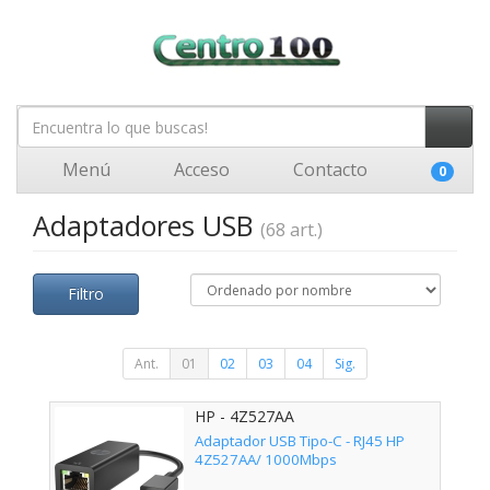
Menú
Acceso
Contacto
0
Adaptadores USB
(68 art.)
Filtro
Ant.
01
02
03
04
Sig.
HP - 4Z527AA
Adaptador USB Tipo-C - RJ45 HP
4Z527AA/ 1000Mbps