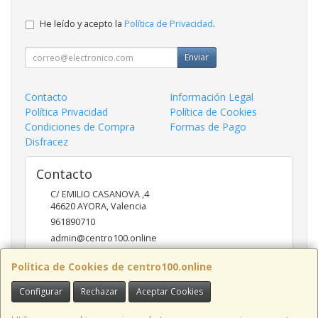
He leído y acepto la
Política de Privacidad
.
Enviar
Contacto
Información Legal
Política Privacidad
Política de Cookies
Condiciones de Compra
Formas de Pago
Disfracez
Contacto
C/ EMILIO CASANOVA ,4
46620
AYORA
,
Valencia
961890710
admin@centro100.online
Política de Cookies de centro100.online
Horario
Configurar
Rechazar
Aceptar Cookies
LUNES A VIERNES 9'30 - 14'00 / 17'00 - 20 '30 SABADOS 9'30
- 14'00