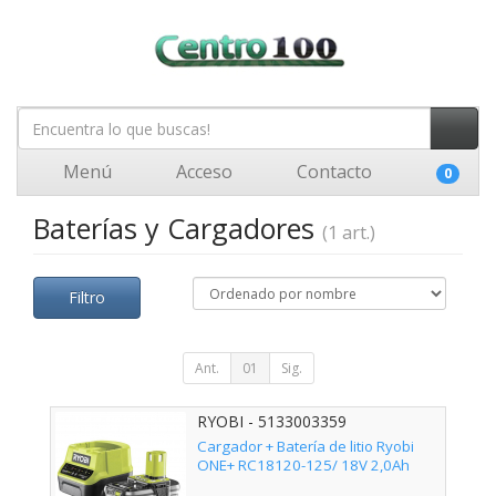
Menú
Acceso
Contacto
0
Baterías y Cargadores
(1 art.)
Filtro
Ant.
01
Sig.
RYOBI - 5133003359
Cargador + Batería de litio Ryobi
ONE+ RC18120-125/ 18V 2,0Ah