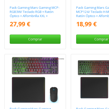
Pack Gaming Mars Gaming MCP-
Pack Gaming Mars G
RGB3W/ Teclado RGB + Ratón
MCP124/ Teclado H-M
Óptico + Alfombrilla XXL +
Ratón Óptico + Alfombr
Auriculares
27,99 €
18,99 €
Comprar
Comprar
Pack Gaming Mars Gaming
Pack Gaming Mars G