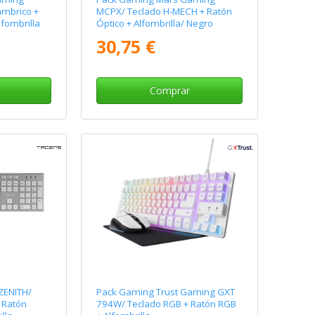
ámbrico +
MCPX/ Teclado H-MECH + Ratón
lfombrilla
Óptico + Alfombrilla/ Negro
30,75 €
Comprar
ZENITH/
Pack Gaming Trust Gaming GXT
 Ratón
794W/ Teclado RGB + Ratón RGB