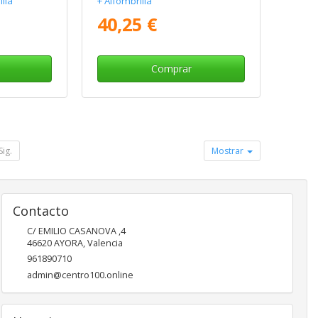
lla
+ Alfombrilla
40,25 €
Comprar
Sig.
Mostrar
Contacto
C/ EMILIO CASANOVA ,4
46620
AYORA
,
Valencia
961890710
admin@centro100.online