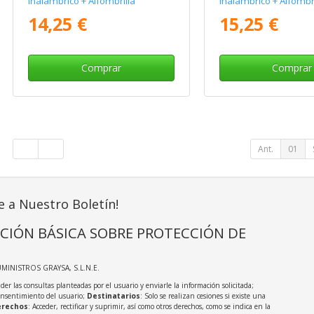
Inalámbrico + Alfombrilla
Inalámbrico + Alfombri
14,25 €
15,25 €
Comprar
Comprar
Ant.
01
e a Nuestro Boletín!
CIÓN BÁSICA SOBRE PROTECCIÓN DE
UMINISTROS GRAYSA, S.L.N.E.
der las consultas planteadas por el usuario y enviarle la información solicitada;
onsentimiento del usuario;
Destinatarios
: Solo se realizan cesiones si existe una
rechos
: Acceder, rectificar y suprimir, así como otros derechos, como se indica en la