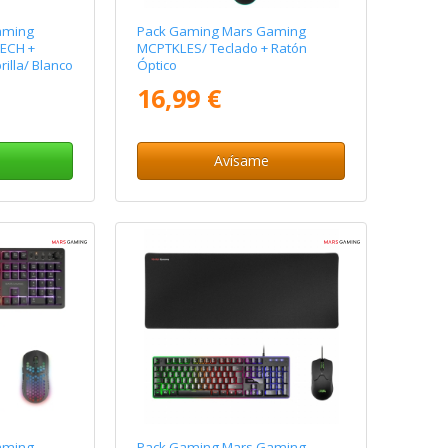
aming
Pack Gaming Mars Gaming
ECH +
MCPTKLES/ Teclado + Ratón
illa/ Blanco
Óptico
16,99 €
Avísame
aming
Pack Gaming Mars Gaming