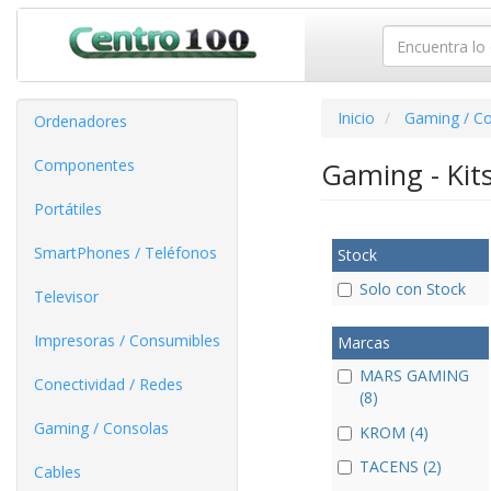
Inicio
Gaming / C
Ordenadores
Componentes
Gaming - Kit
Portátiles
SmartPhones / Teléfonos
Stock
Solo con Stock
Televisor
Impresoras / Consumibles
Marcas
MARS GAMING
Conectividad / Redes
(8)
Gaming / Consolas
KROM (4)
TACENS (2)
Cables