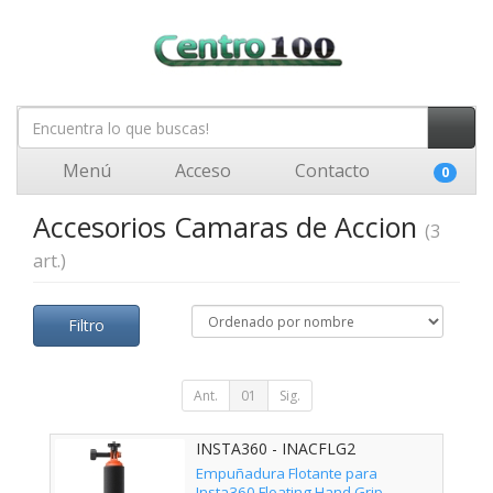
Menú
Acceso
Contacto
0
Accesorios Camaras de Accion
(3
art.)
Filtro
Ant.
01
Sig.
INSTA360 - INACFLG2
Empuñadura Flotante para
Insta360 Floating Hand Grip