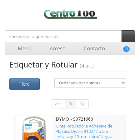
Menú
Acceso
Contacto
0
Etiquetar y Rotular
(4 art.)
Filtro
Ant.
01
Sig.
DYMO - S0721660
Cinta Rotuladora Adhesiva de
Plástico Dymo 91221/ para
Letratag/ 12mm x 4m/ Negra-