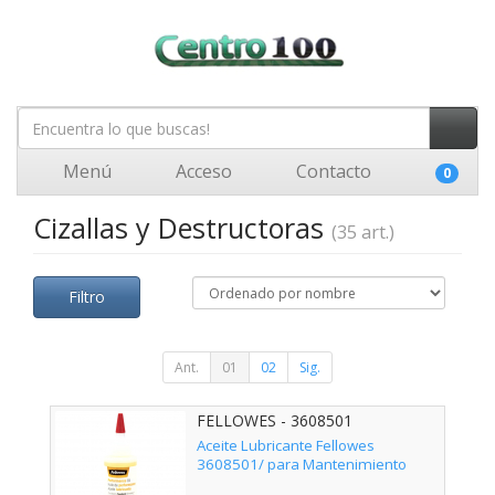
Menú
Acceso
Contacto
0
Cizallas y Destructoras
(35 art.)
Filtro
Ant.
01
02
Sig.
FELLOWES - 3608501
Aceite Lubricante Fellowes
3608501/ para Mantenimiento