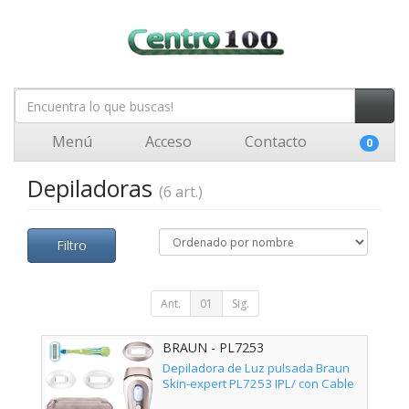
Menú
Acceso
Contacto
0
Depiladoras
(6 art.)
Filtro
Ant.
01
Sig.
BRAUN - PL7253
Depiladora de Luz pulsada Braun
Skin-expert PL7253 IPL/ con Cable