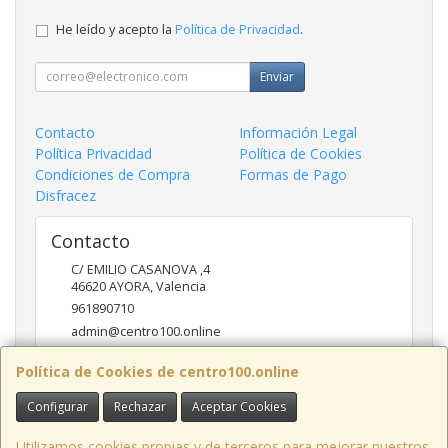
He leído y acepto la
Política de Privacidad
.
Enviar
Contacto
Información Legal
Política Privacidad
Política de Cookies
Condiciones de Compra
Formas de Pago
Disfracez
Contacto
C/ EMILIO CASANOVA ,4
46620
AYORA
,
Valencia
961890710
admin@centro100.online
Política de Cookies de centro100.online
Horario
Configurar
Rechazar
Aceptar Cookies
LUNES A VIERNES 9'30 - 14'00 / 17'00 - 20 '30 SABADOS 9'30
- 14'00
Utilizamos cookies propias y de terceros para mejorar nuestros