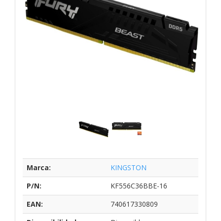
Marca:
KINGSTON
P/N:
KF556C36BBE-16
EAN:
740617330809