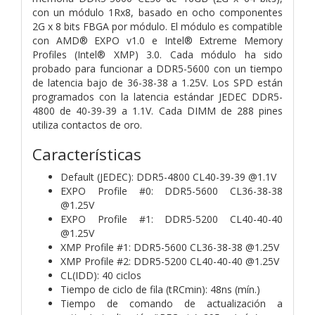
con un módulo 1Rx8, basado en ocho componentes
2G x 8 bits FBGA por módulo. El módulo es compatible
con AMD® EXPO v1.0 e Intel® Extreme Memory
Profiles (Intel® XMP) 3.0. Cada módulo ha sido
probado para funcionar a DDR5-5600 con un tiempo
de latencia bajo de 36-38-38 a 1.25V. Los SPD están
programados con la latencia estándar JEDEC DDR5-
4800 de 40-39-39 a 1.1V. Cada DIMM de 288 pines
utiliza contactos de oro.
Características
Default (JEDEC): DDR5-4800 CL40-39-39 @1.1V
EXPO Profile #0: DDR5-5600 CL36-38-38
@1.25V
EXPO Profile #1: DDR5-5200 CL40-40-40
@1.25V
XMP Profile #1: DDR5-5600 CL36-38-38 @1.25V
XMP Profile #2: DDR5-5200 CL40-40-40 @1.25V
CL(IDD): 40 ciclos
Tiempo de ciclo de fila (tRCmin): 48ns (mín.)
Tiempo de comando de actualización a