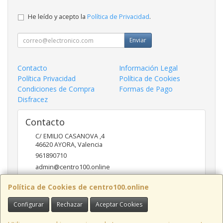
He leído y acepto la
Política de Privacidad
.
Enviar
Contacto
Información Legal
Política Privacidad
Política de Cookies
Condiciones de Compra
Formas de Pago
Disfracez
Contacto
C/ EMILIO CASANOVA ,4
46620
AYORA
,
Valencia
961890710
admin@centro100.online
Política de Cookies de centro100.online
Horario
Configurar
Rechazar
Aceptar Cookies
LUNES A VIERNES 9'30 - 14'00 / 17'00 - 20 '30 SABADOS 9'30
- 14'00