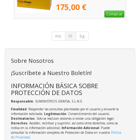
175,00 €
Comprar
Ant.
01
Sig.
Sobre Nosotros
¡Suscríbete a Nuestro Boletín!
INFORMACIÓN BÁSICA SOBRE
PROTECCIÓN DE DATOS
Responsable
: SUMINISTROS GRAYSA, S.L.N.E.
Finalidad
: Responder las consultas planteadas por el usuario y enviarle la
información solicitada;
Legitimación
: Consentimiento del usuario;
Destinatarios
: Solo se realizan cesiones si existe una obligación legal;
Derechos
: Acceder, rectificar y suprimir, así como otros derechos, como se
indica en la información adicional;
Información Adicional
: Puede
consultar la información completa de Protección de Datos en nuestra
Política
de Privacidad
.