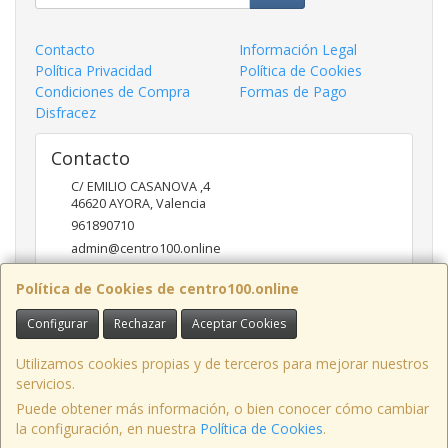
Contacto
Información Legal
Política Privacidad
Política de Cookies
Condiciones de Compra
Formas de Pago
Disfracez
Contacto
C/ EMILIO CASANOVA ,4
46620
AYORA
,
Valencia
961890710
admin@centro100.online
Política de Cookies de centro100.online
Horario
Configurar
Rechazar
Aceptar Cookies
LUNES A VIERNES 9'30 - 14'00 / 17'00 - 20 '30 SABADOS 9'30
- 14'00
Utilizamos cookies propias y de terceros para mejorar nuestros
servicios.
Puede obtener más información, o bien conocer cómo cambiar
la configuración, en nuestra
Política de Cookies
.
, , , , España. - C.I.F.: B98957897 - Tfno: