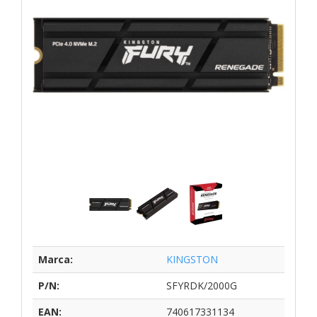
Marca:
KINGSTON
P/N:
SFYRDK/2000G
EAN:
740617331134