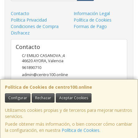
Contacto
Información Legal
Política Privacidad
Política de Cookies
Condiciones de Compra
Formas de Pago
Disfracez
Contacto
C/ EMILIO CASANOVA ,4
46620
AYORA
,
Valencia
961890710
admin@centro100.online
Política de Cookies de centro100.online
Horario
Configurar
Rechazar
Aceptar Cookies
LUNES A VIERNES 9'30 - 14'00 / 17'00 - 20 '30 SABADOS 9'30
- 14'00
Utilizamos cookies propias y de terceros para mejorar nuestros
servicios.
Puede obtener más información, o bien conocer cómo cambiar
la configuración, en nuestra
Política de Cookies
.
, , , , España. - C.I.F.: B98957897 - Tfno: