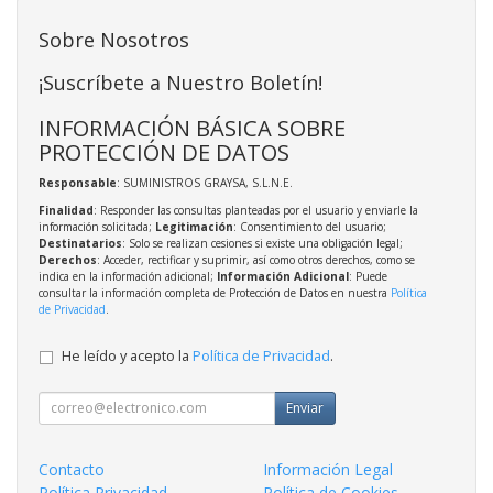
Sobre Nosotros
¡Suscríbete a Nuestro Boletín!
INFORMACIÓN BÁSICA SOBRE
PROTECCIÓN DE DATOS
Responsable
: SUMINISTROS GRAYSA, S.L.N.E.
Finalidad
: Responder las consultas planteadas por el usuario y enviarle la
información solicitada;
Legitimación
: Consentimiento del usuario;
Destinatarios
: Solo se realizan cesiones si existe una obligación legal;
Derechos
: Acceder, rectificar y suprimir, así como otros derechos, como se
indica en la información adicional;
Información Adicional
: Puede
consultar la información completa de Protección de Datos en nuestra
Política
de Privacidad
.
He leído y acepto la
Política de Privacidad
.
Enviar
Contacto
Información Legal
Política Privacidad
Política de Cookies