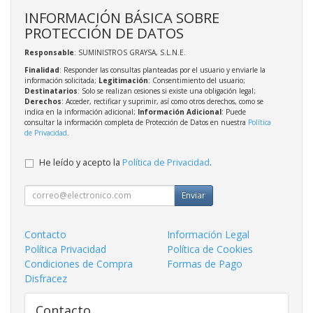
INFORMACIÓN BÁSICA SOBRE
PROTECCIÓN DE DATOS
Responsable
: SUMINISTROS GRAYSA, S.L.N.E.
Finalidad
: Responder las consultas planteadas por el usuario y enviarle la
información solicitada;
Legitimación
: Consentimiento del usuario;
Destinatarios
: Solo se realizan cesiones si existe una obligación legal;
Derechos
: Acceder, rectificar y suprimir, así como otros derechos, como se
indica en la información adicional;
Información Adicional
: Puede
consultar la información completa de Protección de Datos en nuestra
Política
de Privacidad
.
He leído y acepto la
Política de Privacidad
.
Enviar
Contacto
Información Legal
Política Privacidad
Política de Cookies
Condiciones de Compra
Formas de Pago
Disfracez
Contacto