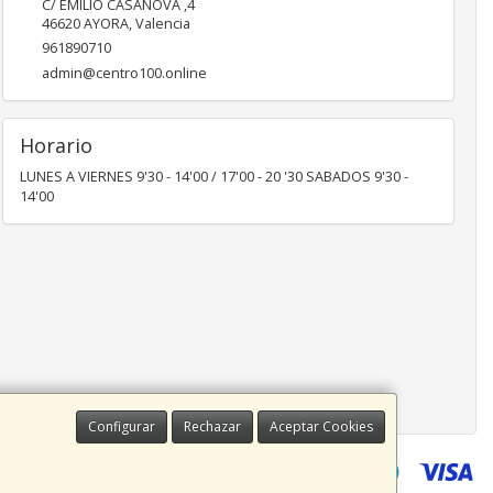
C/ EMILIO CASANOVA ,4
46620
AYORA
,
Valencia
961890710
admin@centro100.online
Horario
LUNES A VIERNES 9'30 - 14'00 / 17'00 - 20 '30 SABADOS 9'30 -
14'00
Configurar
Rechazar
Aceptar Cookies