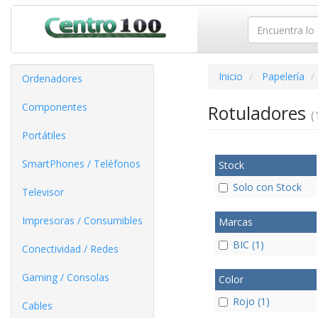
Inicio
Papelería
Ordenadores
Componentes
Rotuladores
(
Portátiles
SmartPhones / Teléfonos
Stock
Solo con Stock
Televisor
Impresoras / Consumibles
Marcas
BIC (1)
Conectividad / Redes
Gaming / Consolas
Color
Rojo (1)
Cables