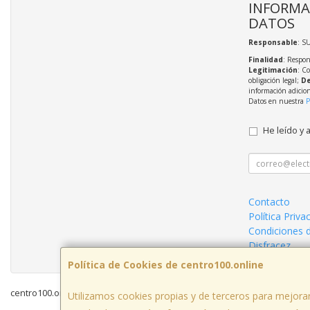
INFORMA
DATOS
Responsable
: S
Finalidad
: Respon
Legitimación
: C
obligación legal;
De
información adicio
Datos en nuestra
P
He leído y 
Contacto
Política Priva
Condiciones 
Disfracez
Política de Cookies de centro100.online
centro100.online © 2026
Utilizamos cookies propias y de terceros para mejorar