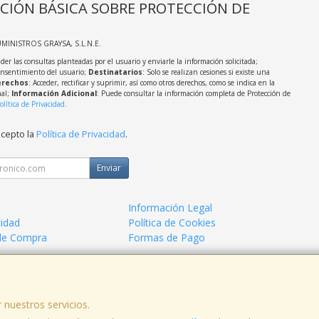
CIÓN BÁSICA SOBRE PROTECCIÓN DE
UMINISTROS GRAYSA, S.L.N.E.
der las consultas planteadas por el usuario y enviarle la información solicitada;
onsentimiento del usuario;
Destinatarios
: Solo se realizan cesiones si existe una
rechos
: Acceder, rectificar y suprimir, así como otros derechos, como se indica en la
nal;
Información Adicional
: Puede consultar la información completa de Protección de
olítica de Privacidad
.
acepto la
Política de Privacidad
.
Enviar
Información Legal
cidad
Política de Cookies
de Compra
Formas de Pago
 nuestros servicios.