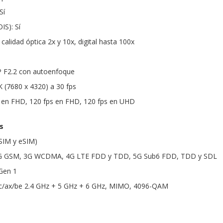
Sí
IS): Sí
calidad óptica 2x y 10x, digital hasta 100x
P F2.2 con autoenfoque
K (7680 x 4320) a 30 fps
s en FHD, 120 fps en FHD, 120 fps en UHD
s
SIM y eSIM)
2G GSM, 3G WCDMA, 4G LTE FDD y TDD, 5G Sub6 FDD, TDD y SDL
Gen 1
/ac/ax/be 2.4 GHz + 5 GHz + 6 GHz, MIMO, 4096-QAM