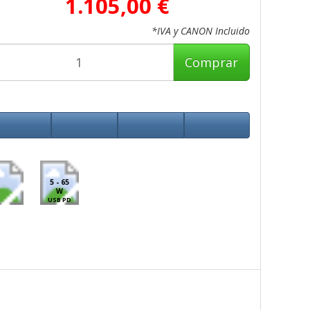
1.105,00 €
*IVA y CANON Incluido
Comprar
5 - 65
W
USB PD