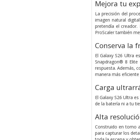
Mejora tu exp
La precisión del pro
imagen natural digit
pretendía el creador
ProScaler también mej
Conserva la f
El Galaxy S26 Ultra e
Snapdragon® 8 Elite 
respuesta. Además, co
manera más eficiente
Carga ultrarr
El Galaxy S26 Ultra es
de la batería ni a tu t
Alta resoluci
Construido en torno 
para capturar los deta
toda la escena y obten