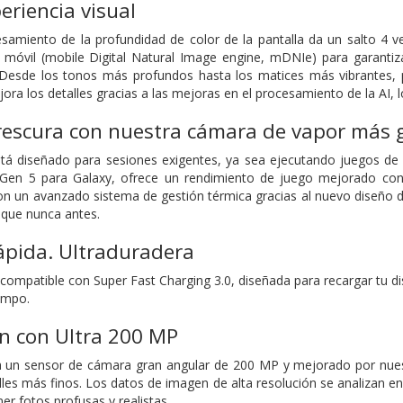
eriencia visual
cesamiento de la profundidad de color de la pantalla da un salto 
al móvil (mobile Digital Natural Image engine, mDNIe) para garant
. Desde los tonos más profundos hasta los matices más vibrantes, 
ora los detalles gracias a las mejoras en el procesamiento de la AI,
rescura con nuestra cámara de vapor más 
stá diseñado para sesiones exigentes, ya sea ejecutando juegos de 
Gen 5 para Galaxy, ofrece un rendimiento de juego mejorado con un
n un avanzado sistema de gestión térmica gracias al nuevo diseño de
 que nunca antes.
ápida. Ultraduradera
 compatible con Super Fast Charging 3.0, diseñada para recargar tu dis
iempo.
ón con
Ultra 200 MP
a un sensor de cámara gran angular de 200 MP y mejorado por nuest
lles más finos. Los datos de imagen de alta resolución se analizan en
er fotos profusas y realistas.