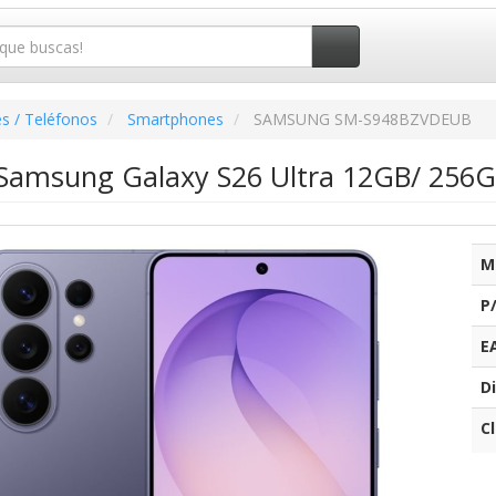
s / Teléfonos
Smartphones
SAMSUNG SM-S948BZVDEUB
amsung Galaxy S26 Ultra 12GB/ 256GB/
M
P
E
Di
C