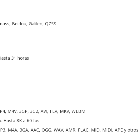
onass, Beidou, Galileo, QZSS
Hasta 31 horas
P4, M4V, 3GP, 3G2, AVI, FLV, MKV, WEBM
: Hasta 8K a 60 fps
P3, M4A, 3GA, AAC, OGG, WAV, AMR, FLAC, MID, MIDI, APE y otros