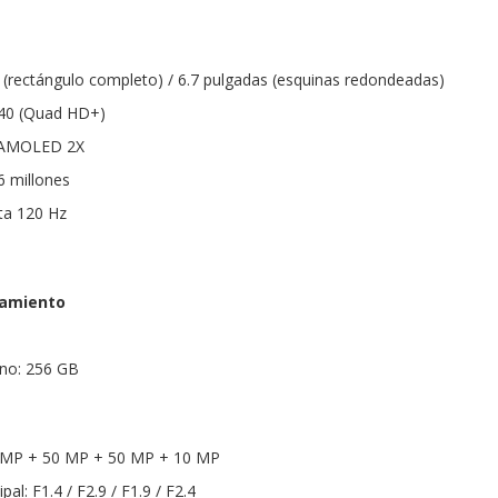
(rectángulo completo) / 6.7 pulgadas (esquinas redondeadas)
440 (Quad HD+)
 AMOLED 2X
6 millones
ta 120 Hz
amiento
no: 256 GB
0 MP + 50 MP + 50 MP + 10 MP
al: F1.4 / F2.9 / F1.9 / F2.4