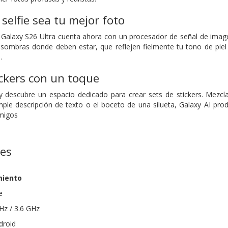
selfie sea tu mejor foto
 Galaxy S26 Ultra cuenta ahora con un procesador de señal de image
 sombras donde deben estar, que reflejen fielmente tu tono de piel n
.
ickers con un toque
 y descubre un espacio dedicado para crear sets de stickers. Mezc
ple descripción de texto o el boceto de una silueta, Galaxy AI prod
migos
nes
miento
e
Hz / 3.6 GHz
droid