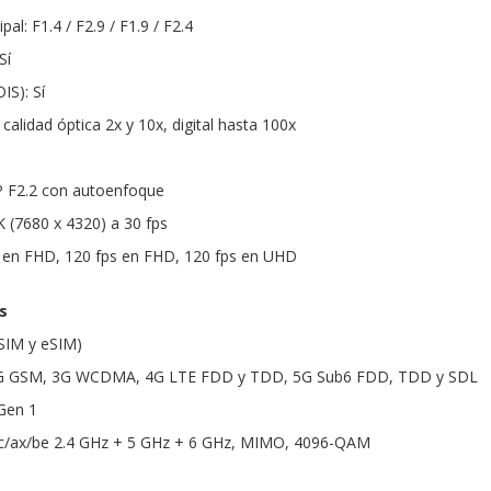
al: F1.4 / F2.9 / F1.9 / F2.4
Sí
IS): Sí
calidad óptica 2x y 10x, digital hasta 100x
P F2.2 con autoenfoque
K (7680 x 4320) a 30 fps
s en FHD, 120 fps en FHD, 120 fps en UHD
s
SIM y eSIM)
2G GSM, 3G WCDMA, 4G LTE FDD y TDD, 5G Sub6 FDD, TDD y SDL
Gen 1
/ac/ax/be 2.4 GHz + 5 GHz + 6 GHz, MIMO, 4096-QAM