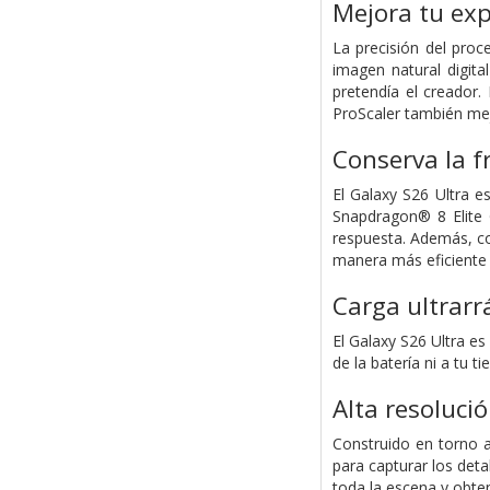
Mejora tu exp
La precisión del pro
imagen natural digit
pretendía el creador
ProScaler también mej
Conserva la f
El Galaxy S26 Ultra e
Snapdragon® 8 Elite 
respuesta. Además, co
manera más eficiente
Carga ultrarr
El Galaxy S26 Ultra es
de la batería ni a tu t
Alta resoluci
Construido en torno 
para capturar los deta
toda la escena y obten