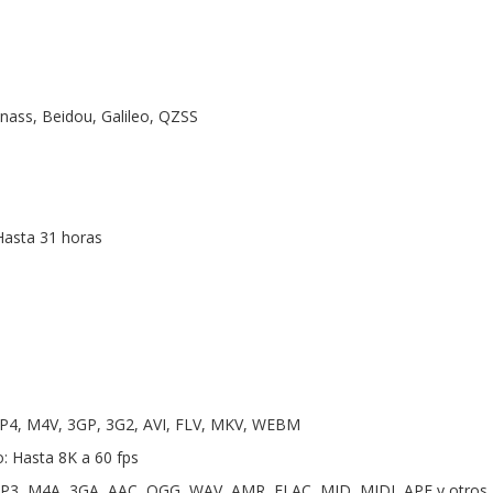
onass, Beidou, Galileo, QZSS
Hasta 31 horas
P4, M4V, 3GP, 3G2, AVI, FLV, MKV, WEBM
: Hasta 8K a 60 fps
P3, M4A, 3GA, AAC, OGG, WAV, AMR, FLAC, MID, MIDI, APE y otros