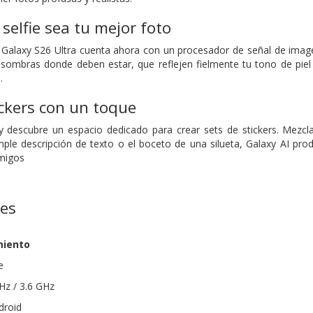
selfie sea tu mejor foto
 Galaxy S26 Ultra cuenta ahora con un procesador de señal de image
 sombras donde deben estar, que reflejen fielmente tu tono de piel n
.
ickers con un toque
 y descubre un espacio dedicado para crear sets de stickers. Mezc
ple descripción de texto o el boceto de una silueta, Galaxy AI prod
migos
nes
miento
e
Hz / 3.6 GHz
droid