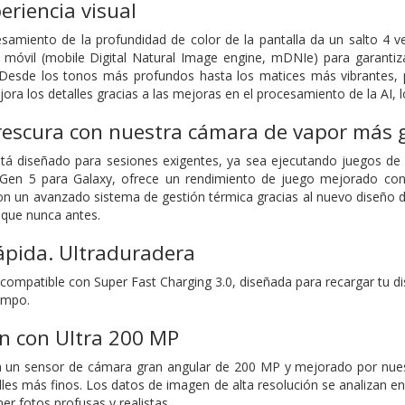
eriencia visual
cesamiento de la profundidad de color de la pantalla da un salto 
al móvil (mobile Digital Natural Image engine, mDNIe) para garant
. Desde los tonos más profundos hasta los matices más vibrantes, 
ora los detalles gracias a las mejoras en el procesamiento de la AI,
rescura con nuestra cámara de vapor más 
stá diseñado para sesiones exigentes, ya sea ejecutando juegos de 
Gen 5 para Galaxy, ofrece un rendimiento de juego mejorado con un
n un avanzado sistema de gestión térmica gracias al nuevo diseño de
 que nunca antes.
ápida. Ultraduradera
 compatible con Super Fast Charging 3.0, diseñada para recargar tu dis
iempo.
ón con
Ultra 200 MP
a un sensor de cámara gran angular de 200 MP y mejorado por nuest
lles más finos. Los datos de imagen de alta resolución se analizan en
er fotos profusas y realistas.