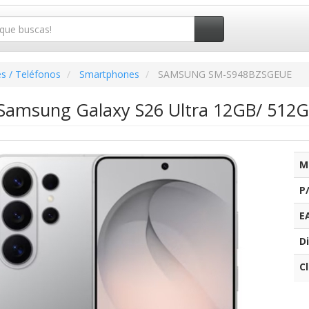
s / Teléfonos
Smartphones
SAMSUNG SM-S948BZSGEUE
amsung Galaxy S26 Ultra 12GB/ 512GB
M
P
E
Di
C