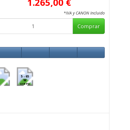
1.265,00 €
*IVA y CANON Incluido
Comprar
5 - 65
W
USB PD