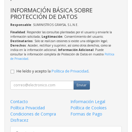
INFORMACIÓN BÁSICA SOBRE
PROTECCIÓN DE DATOS
Responsable
: SUMINISTROS GRAYSA, S.L.N.E.
Finalidad
: Responder las consultas planteadas por el usuario y enviarle la
información solicitada;
Legitimación
: Consentimiento del usuario;
Destinatarios
: Solo se realizan cesiones si existe una obligación legal;
Derechos
: Acceder, rectificar y suprimir, así como otros derechos, como se
indica en la información adicional;
Información Adicional
: Puede
consultar la información completa de Protección de Datos en nuestra
Política
de Privacidad
.
He leído y acepto la
Política de Privacidad
.
Enviar
Contacto
Información Legal
Política Privacidad
Política de Cookies
Condiciones de Compra
Formas de Pago
Disfracez