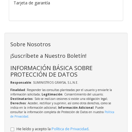
Tarjeta de garantía
Sobre Nosotros
¡Suscríbete a Nuestro Boletín!
INFORMACIÓN BÁSICA SOBRE
PROTECCIÓN DE DATOS
Responsable
: SUMINISTROS GRAYSA, S.L.N.E.
Finalidad
: Responder las consultas planteadas por el usuario y enviarle la
información solicitada;
Legitimación
: Consentimiento del usuario;
Destinatarios
: Solo se realizan cesiones si existe una obligación legal;
Derechos
: Acceder, rectificar y suprimir, así como otros derechos, como se
indica en la información adicional;
Información Adicional
: Puede
consultar la información completa de Protección de Datos en nuestra
Política
de Privacidad
.
He leído y acepto la
Política de Privacidad
.