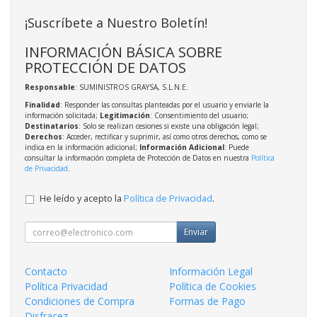
¡Suscríbete a Nuestro Boletín!
INFORMACIÓN BÁSICA SOBRE
PROTECCIÓN DE DATOS
Responsable
: SUMINISTROS GRAYSA, S.L.N.E.
Finalidad
: Responder las consultas planteadas por el usuario y enviarle la
información solicitada;
Legitimación
: Consentimiento del usuario;
Destinatarios
: Solo se realizan cesiones si existe una obligación legal;
Derechos
: Acceder, rectificar y suprimir, así como otros derechos, como se
indica en la información adicional;
Información Adicional
: Puede
consultar la información completa de Protección de Datos en nuestra
Política
de Privacidad
.
He leído y acepto la
Política de Privacidad
.
Enviar
Contacto
Información Legal
Política Privacidad
Política de Cookies
Condiciones de Compra
Formas de Pago
Disfracez