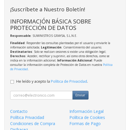
¡Suscríbete a Nuestro Boletín!
INFORMACIÓN BÁSICA SOBRE
PROTECCIÓN DE DATOS
Responsable
: SUMINISTROS GRAYSA, S.L.N.E.
Finalidad
: Responder las consultas planteadas por el usuario y enviarle la
información solicitada;
Legitimación
: Consentimiento del usuario;
Destinatarios
: Solo se realizan cesiones si existe una obligación legal;
Derechos
: Acceder, rectificar y suprimir, así como otros derechos, como se
indica en la información adicional;
Información Adicional
: Puede
consultar la información completa de Protección de Datos en nuestra
Política
de Privacidad
.
He leído y acepto la
Política de Privacidad
.
Enviar
Contacto
Información Legal
Política Privacidad
Política de Cookies
Condiciones de Compra
Formas de Pago
Disfracez