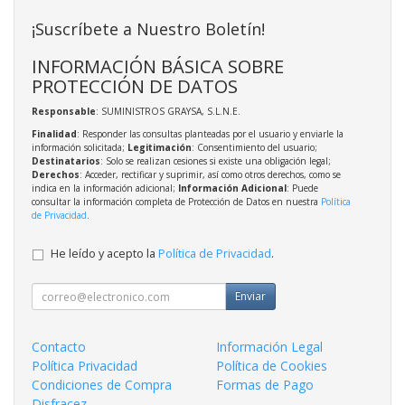
¡Suscríbete a Nuestro Boletín!
INFORMACIÓN BÁSICA SOBRE
PROTECCIÓN DE DATOS
Responsable
: SUMINISTROS GRAYSA, S.L.N.E.
Finalidad
: Responder las consultas planteadas por el usuario y enviarle la
información solicitada;
Legitimación
: Consentimiento del usuario;
Destinatarios
: Solo se realizan cesiones si existe una obligación legal;
Derechos
: Acceder, rectificar y suprimir, así como otros derechos, como se
indica en la información adicional;
Información Adicional
: Puede
consultar la información completa de Protección de Datos en nuestra
Política
de Privacidad
.
He leído y acepto la
Política de Privacidad
.
Enviar
Contacto
Información Legal
Política Privacidad
Política de Cookies
Condiciones de Compra
Formas de Pago
Disfracez