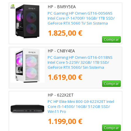
HP - BM9Y5EA
PC Gaming HP Omen GT16-0056NS
Intel Core i7-14700F/ 16GB/ 1TB SSD/
GeForce RTX 5060 Ti/ Sin Sistema
Operativo
1.825,00 €
Comprar
HP - CN8Y4EA
PC Gaming HP Omen GT16-0118NS
Intel Core 5-225F/ 32GB/ 1TB SSD/
GeForce RTX 5060/ Sin Sistema
Operativo
1.619,00 €
Comprar
HP - 622X2ET
PC HP Elite Mini 800 G9 622X2ET Intel
Core i5-14500/ 16GB/ 512GB SSD/
Win11 Pro
1.199,00 €
Comprar