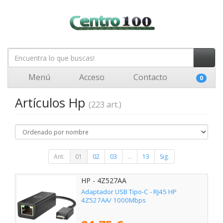
Menú
Acceso
Contacto
0
Artículos Hp
(223 art.)
Ant.
01
02
03
...
13
Sig.
HP - 4Z527AA
Adaptador USB Tipo-C - RJ45 HP
4Z527AA/ 1000Mbps