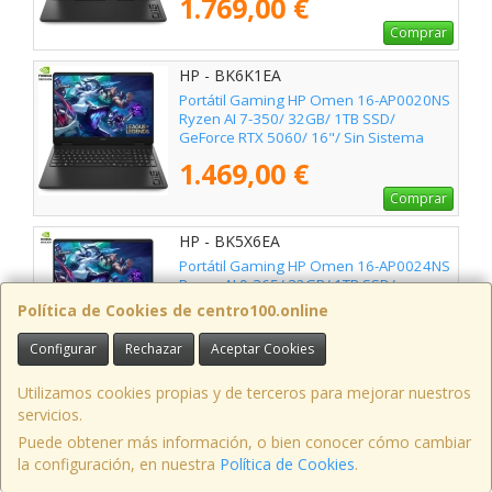
1.769,00 €
Comprar
HP - BK6K1EA
Portátil Gaming HP Omen 16-AP0020NS
Ryzen AI 7-350/ 32GB/ 1TB SSD/
GeForce RTX 5060/ 16"/ Sin Sistema
Operativo
1.469,00 €
Comprar
HP - BK5X6EA
Portátil Gaming HP Omen 16-AP0024NS
Ryzen AI 9-365/ 32GB/ 1TB SSD/
GeForce RTX 5070/ 16"/ Sin Sistema
Política de Cookies de centro100.online
Operativo
1.799,00 €
Configurar
Rechazar
Aceptar Cookies
Comprar
Utilizamos cookies propias y de terceros para mejorar nuestros
HP - BL2B7EA
servicios.
Portátil Gaming HP Victus 15-FA2039NS
Puede obtener más información, o bien conocer cómo cambiar
Intel Core 7-240H/ 16GB/ 1TB SSD/
la configuración, en nuestra
Política de Cookies
.
GeForce RTX 5060/ 15.6"/ Sin Sistema
Operativo