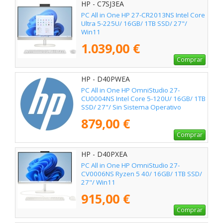
HP - C7SJ3EA
PC All in One HP 27-CR2013NS Intel Core
Ultra 5-225U/ 16GB/ 1TB SSD/ 27"/
Win11
1.039,00 €
Comprar
HP - D40PWEA
PC All in One HP OmniStudio 27-
CU0004NS Intel Core 5-120U/ 16GB/ 1TB
SSD/ 27"/ Sin Sistema Operativo
879,00 €
Comprar
HP - D40PXEA
PC All in One HP OmniStudio 27-
CV0006NS Ryzen 5 40/ 16GB/ 1TB SSD/
27"/ Win11
915,00 €
Comprar