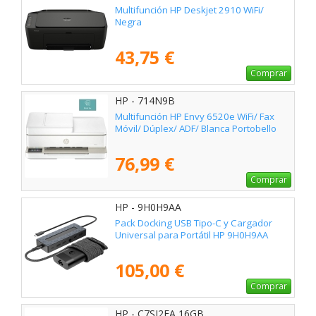
Multifunción HP Deskjet 2910 WiFi/
Negra
43,75 €
Comprar
HP - 714N9B
Multifunción HP Envy 6520e WiFi/ Fax
Móvil/ Dúplex/ ADF/ Blanca Portobello
76,99 €
Comprar
HP - 9H0H9AA
Pack Docking USB Tipo-C y Cargador
Universal para Portátil HP 9H0H9AA
105,00 €
Comprar
HP - C7SJ2EA 16GB