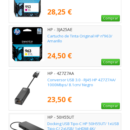
28,25 €
Comprar
HP - 3JA25AE
Cartucho de Tinta Original HP nº963/
Amarillo
24,50 €
Comprar
HP - 4Z7Z7AA
Conversor USB 3.0 - RJ45 HP 4Z7Z7AA/
1000Mbps/ 8.1cm/ Negro
23,50 €
Comprar
HP - 50H55UT
Docking USB Tipo-C HP 50H55UT/ 1xUSB
Tipo-C/ 2xUSB/ 1xHDMI 4K/