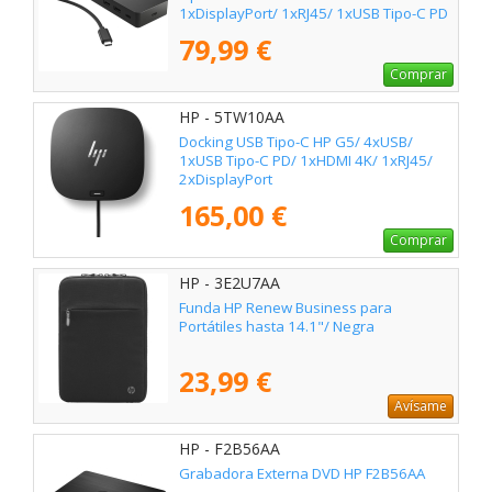
1xDisplayPort/ 1xRJ45/ 1xUSB Tipo-C PD
79,99 €
Comprar
HP - 5TW10AA
Docking USB Tipo-C HP G5/ 4xUSB/
1xUSB Tipo-C PD/ 1xHDMI 4K/ 1xRJ45/
2xDisplayPort
165,00 €
Comprar
HP - 3E2U7AA
Funda HP Renew Business para
Portátiles hasta 14.1"/ Negra
23,99 €
Avísame
HP - F2B56AA
Grabadora Externa DVD HP F2B56AA