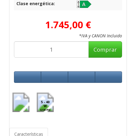
Clase energética:
1.745,00 €
*IVA y CANON Incluido
Comprar
5 - 40
W
USB PD
Características