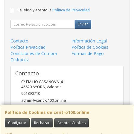
He leído y acepto la
Política de Privacidad
.
Enviar
Contacto
Información Legal
Política Privacidad
Política de Cookies
Condiciones de Compra
Formas de Pago
Disfracez
Contacto
C/ EMILIO CASANOVA ,4
46620
AYORA
,
Valencia
961890710
admin@centro100.online
Política de Cookies de centro100.online
Horario
Configurar
Rechazar
Aceptar Cookies
LUNES A VIERNES 9'30 - 14'00 / 17'00 - 20 '30 SABADOS 9'30
- 14'00