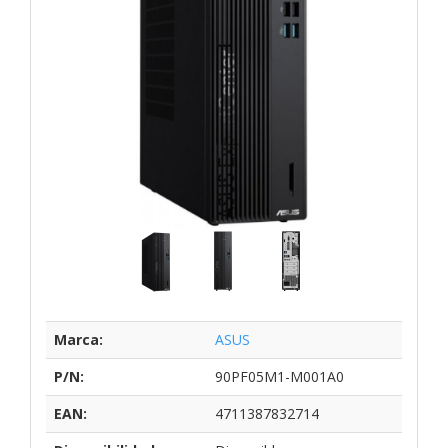
Marca:
ASUS
P/N:
90PF05M1-M001A0
EAN:
4711387832714