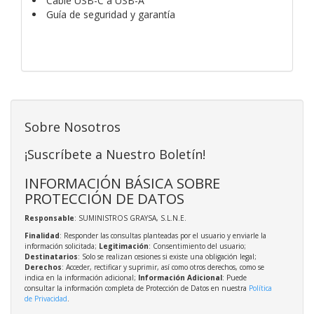
Cable USB-C a USB-A
Guía de seguridad y garantía
Sobre Nosotros
¡Suscríbete a Nuestro Boletín!
INFORMACIÓN BÁSICA SOBRE
PROTECCIÓN DE DATOS
Responsable
: SUMINISTROS GRAYSA, S.L.N.E.
Finalidad
: Responder las consultas planteadas por el usuario y enviarle la
información solicitada;
Legitimación
: Consentimiento del usuario;
Destinatarios
: Solo se realizan cesiones si existe una obligación legal;
Derechos
: Acceder, rectificar y suprimir, así como otros derechos, como se
indica en la información adicional;
Información Adicional
: Puede
consultar la información completa de Protección de Datos en nuestra
Política
de Privacidad
.