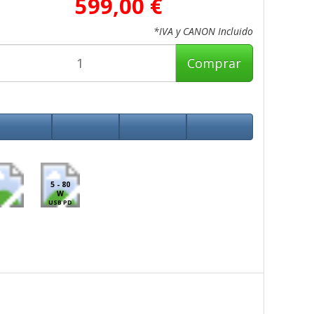
599,00 €
*IVA y CANON Incluido
Comprar
5 - 80
W
USB PD