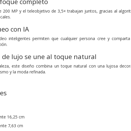
nfoque completo
e 200 MP y el teleobjetivo de 3,5× trabajan juntos, gracias al algo
cales.
neo con IA
video inteligentes permiten que cualquier persona cree y comparta 
ión.
 de lujo se une al toque natura
l
raleza, este diseño combina un toque natural con una lujosa dec
lismo y la moda refinada.
nes
nte 16,25 cm
nte 7,63 cm