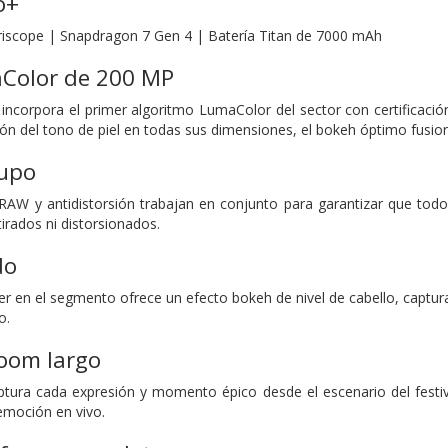
o+
riscope | Snapdragon 7 Gen 4 | Batería Titan de 7000 mAh
Color de 200 MP
corpora el primer algoritmo LumaColor del sector con certificación 
ión del tono de piel en todas sus dimensiones, el bokeh óptimo fusio
rupo
RAW y antidistorsión trabajan en conjunto para garantizar que tod
tirados ni distorsionados.
do
líder en el segmento ofrece un efecto bokeh de nivel de cabello, capt
o.
zoom largo
tura cada expresión y momento épico desde el escenario del festiv
 emoción en vivo.