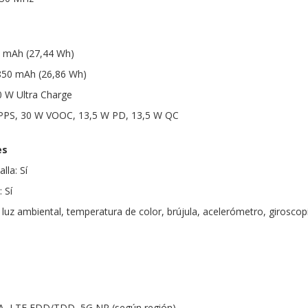
0 mAh (27,44 Wh)
850 mAh (26,86 Wh)
0 W Ultra Charge
 PPS, 30 W VOOC, 13,5 W PD, 13,5 W QC
es
lla: Sí
 Sí
luz ambiental, temperatura de color, brújula, acelerómetro, giroscopi
 LTE FDD/TDD, 5G NR (según región)