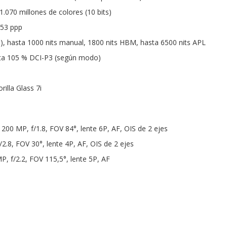
1.070 millones de colores (10 bits)
453 ppp
al), hasta 1000 nits manual, 1800 nits HBM, hasta 6500 nits APL
ta 105 % DCI-P3 (según modo)
rilla Glass 7i
: 200 MP, f/1.8, FOV 84°, lente 6P, AF, OIS de 2 ejes
/2.8, FOV 30°, lente 4P, AF, OIS de 2 ejes
MP, f/2.2, FOV 115,5°, lente 5P, AF