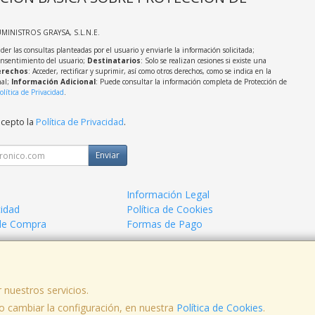
UMINISTROS GRAYSA, S.L.N.E.
der las consultas planteadas por el usuario y enviarle la información solicitada;
onsentimiento del usuario;
Destinatarios
: Solo se realizan cesiones si existe una
rechos
: Acceder, rectificar y suprimir, así como otros derechos, como se indica en la
nal;
Información Adicional
: Puede consultar la información completa de Protección de
olítica de Privacidad
.
acepto la
Política de Privacidad
.
Enviar
Información Legal
cidad
Política de Cookies
de Compra
Formas de Pago
 nuestros servicios.
 cambiar la configuración, en nuestra
, , , , España. - C.I.F.: B98957897 - Tfno:
Política de Cookies
.