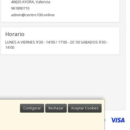
46620
AYORA
,
Valencia
961890710
admin@centro100.online
Horario
LUNES A VIERNES 9'30 - 14'00 / 17'00 - 20 '30 SABADOS 9'30 -
14'00
Configurar
Rechazar
Aceptar Cookies