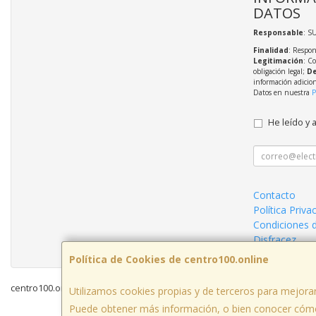
DATOS
Responsable
: S
Finalidad
: Respon
Legitimación
: C
obligación legal;
De
información adicio
Datos en nuestra
P
He leído y 
Contacto
Política Priva
Condiciones 
Disfracez
Política de Cookies de centro100.online
centro100.online © 2026
Utilizamos cookies propias y de terceros para mejorar
Puede obtener más información, o bien conocer cómo