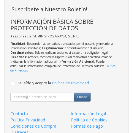
¡Suscríbete a Nuestro Boletín!
INFORMACIÓN BÁSICA SOBRE
PROTECCIÓN DE DATOS
Responsable
: SUMINISTROS GRAYSA, S.L.N.E.
Finalidad
: Responder las consultas planteadas por el usuario y enviarle la
información solicitada;
Legitimación
: Consentimiento del usuario;
Destinatarios
: Solo se realizan cesiones si existe una obligación legal;
Derechos
: Acceder, rectificar y suprimir, así como otros derechos, como se
indica en la información adicional;
Información Adicional
: Puede
consultar la información completa de Protección de Datos en nuestra
Política
de Privacidad
.
He leído y acepto la
Política de Privacidad
.
Enviar
Contacto
Información Legal
Política Privacidad
Política de Cookies
Condiciones de Compra
Formas de Pago
Disfracez